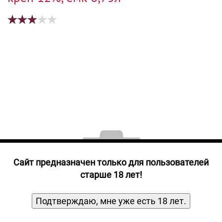
Прочие алкогольные напитки
Продукты, Посуда, Аксессуары
Ром
Текила
Джин
Cайт предназначен только для пользователей
старше 18 лет!
Подтверждаю, мне уже есть 18 лет.