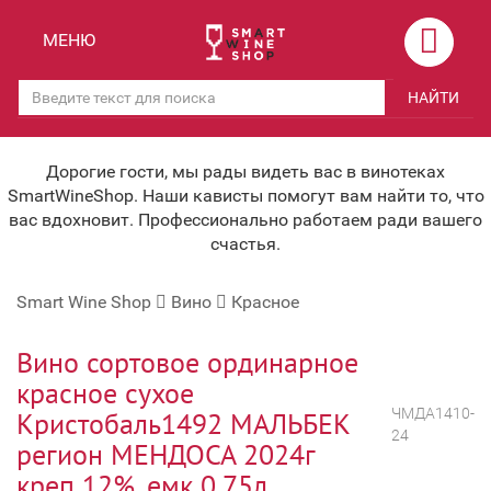
Назад
Назад
МЕНЮ
Магазины
Вино
НАЙТИ
Скидки
Вино крепленое
Мероприятия
Вино игристое и Шампанское
Дорогие гости, мы рады видеть вас в винотеках
SmartWineShop. Наши кависты помогут вам найти то, что
Корпоративным клиентам
Вино безалкогольное
вас вдохновит. Профессионально работаем ради вашего
счастья.
Оплата и доставка
Водка
Smart Wine Shop
Вино
Красное
Под заказ
Бренди, Коньяк, Арманьяк
Бонусная система
Виски и Бурбон
Вино сортовое ординарное
красное сухое
Наша команда
Пиво и слабоалк. напитки
ЧМДА1410-
Кристобаль1492 МАЛЬБЕК
24
关于我们
Ликер
регион МЕНДОСА 2024г
креп 12%, емк 0,75л