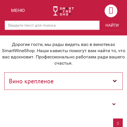
Назад
Назад
МЕНЮ
Магазины
Вино
НАЙТИ
Скидки
Вино крепленое
Мероприятия
Вино игристое и Шампанское
Дорогие гости, мы рады видеть вас в винотеках
SmartWineShop. Наши кависты помогут вам найти то, что
Корпоративным клиентам
Вино безалкогольное
вас вдохновит. Профессионально работаем ради вашего
счастья.
Оплата и доставка
Водка
Под заказ
Бренди, Коньяк, Арманьяк
Бонусная система
Виски и Бурбон
Фильтр
Наша команда
Пиво и слабоалк. напитки
关于我们
Ликер