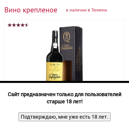
Прочие алкогольные напитки
Вино крепленое
в наличии в Тюмени
Продукты, Посуда, Аксессуары
Ром
Текила
Джин
Cайт предназначен только для пользователей
старше 18 лет!
Портвейн марочный крепкий региона
Дору Порто Тони 20 Аньес Кинта до
Подтверждаю, мне уже есть 18 лет.
Инфантадо креп 20%, емк 0,75л п/у
Портвейн
Сладкое
0,75
л