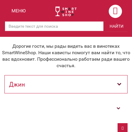
Назад
Назад
МЕНЮ
Магазины
Вино
НАЙТИ
Скидки
Вино крепленое
Мероприятия
Вино игристое и Шампанское
Дорогие гости, мы рады видеть вас в винотеках
SmartWineShop. Наши кависты помогут вам найти то, что
Корпоративным клиентам
Вино безалкогольное
вас вдохновит. Профессионально работаем ради вашего
счастья.
Оплата и доставка
Водка
Под заказ
Бренди, Коньяк, Арманьяк
Бонусная система
Виски и Бурбон
Фильтр
Наша команда
Пиво и слабоалк. напитки
关于我们
Ликер