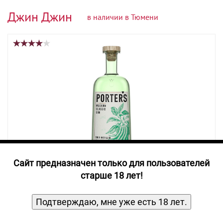
Прочие алкогольные напитки
Джин Джин
в наличии в Тюмени
Продукты, Посуда, Аксессуары
Ром
Текила
Джин
Cайт предназначен только для пользователей
старше 18 лет!
Джин Портерс Современный
Классический креп 41,5%, емк 0,7л
Подтверждаю, мне уже есть 18 лет.
Джин
Porter's Modern Classic Gin
0,70
л