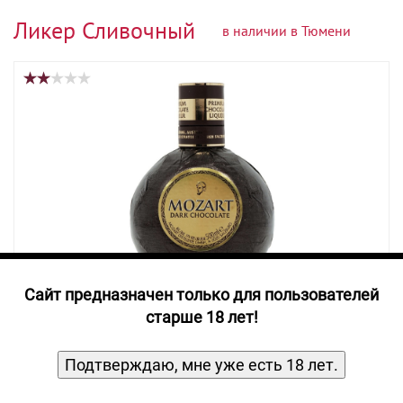
Прочие алкогольные напитки
Ликер Сливочный
в наличии в Тюмени
Продукты, Посуда, Аксессуары
Ром
Текила
Джин
Cайт предназначен только для пользователей
старше 18 лет!
Ликер Моцарт Темный Шоколад, 0.5 л
Подтверждаю, мне уже есть 18 лет.
Сливочный
0,50
л