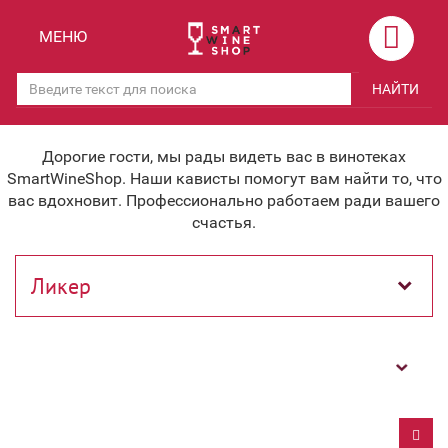
Назад
Назад
МЕНЮ
Магазины
Вино
НАЙТИ
Скидки
Вино крепленое
Мероприятия
Вино игристое и Шампанское
Дорогие гости, мы рады видеть вас в винотеках
SmartWineShop. Наши кависты помогут вам найти то, что
Корпоративным клиентам
Вино безалкогольное
вас вдохновит. Профессионально работаем ради вашего
счастья.
Оплата и доставка
Водка
Под заказ
Бренди, Коньяк, Арманьяк
Бонусная система
Виски и Бурбон
Фильтр
Наша команда
Пиво и слабоалк. напитки
关于我们
Ликер