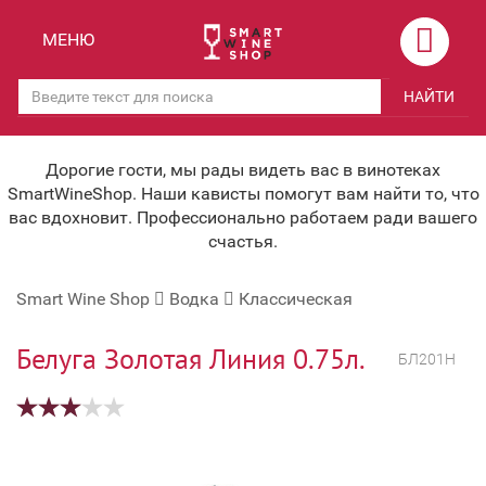
Назад
Назад
МЕНЮ
Магазины
Вино
НАЙТИ
Скидки
Вино крепленое
Мероприятия
Вино игристое и Шампанское
Дорогие гости, мы рады видеть вас в винотеках
SmartWineShop. Наши кависты помогут вам найти то, что
Корпоративным клиентам
Вино безалкогольное
вас вдохновит. Профессионально работаем ради вашего
счастья.
Оплата и доставка
Водка
Smart Wine Shop
Водка
Классическая
Под заказ
Бренди, Коньяк, Арманьяк
Бонусная система
Виски и Бурбон
Белуга Золотая Линия 0.75л.
БЛ201Н
Наша команда
Пиво и слабоалк. напитки
关于我们
Ликер