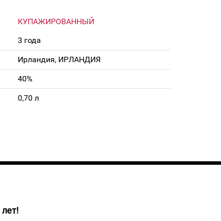
КУПАЖИРОВАННЫЙ
3 года
Ирландия, ИРЛАНДИЯ
40%
0,70 л
 лет!
й ирландский виски золотисто-янтарного