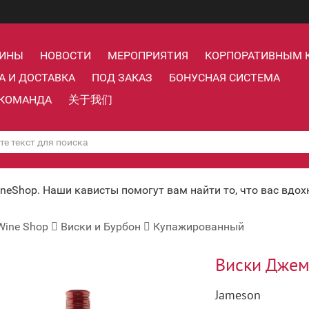
ЗИНЫ
НОВОСТИ
МЕРОПРИЯТИЯ
КОРПОРАТИВНЫМ 
А И ДОСТАВКА
ПОД ЗАКАЗ
БОНУСНАЯ СИСТЕМА
КОМАНДА
关于我们
ineShop. Наши кависты помогут вам найти то, что вас вдо
Wine Shop
Виски и Бурбон
Купажированный
Виски Джеме
Jameson