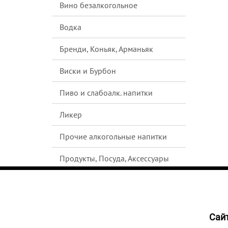
Вино безалкогольное
Водка
Бренди, Коньяк, Арманьяк
Виски и Бурбон
Пиво и слабоалк. напитки
Ликер
Прочие алкогольные напитки
Продукты, Посуда, Аксессуары
Ром
Текила
Cайт
НЕТ В
Джин