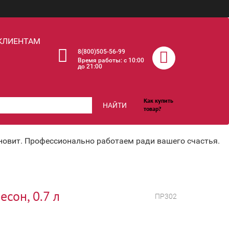
КЛИЕНТАМ
8(800)505-56-99
Время работы: c 10:00
до 21:00
Как купить
НАЙТИ
товар?
хновит. Профессионально работаем ради вашего счастья.
сон, 0.7 л
ПР302