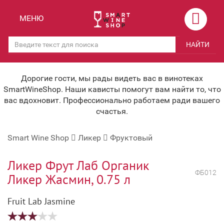
Назад
Назад
МЕНЮ
Магазины
Вино
НАЙТИ
Скидки
Вино крепленое
Мероприятия
Вино игристое и Шампанское
Дорогие гости, мы рады видеть вас в винотеках
SmartWineShop. Наши кависты помогут вам найти то, что
Корпоративным клиентам
Вино безалкогольное
вас вдохновит. Профессионально работаем ради вашего
счастья.
Оплата и доставка
Водка
Smart Wine Shop
Ликер
Фруктовый
Под заказ
Бренди, Коньяк, Арманьяк
Бонусная система
Виски и Бурбон
Ликер Фрут Лаб Органик
ФБ012
Ликер Жасмин, 0.75 л
Наша команда
Пиво и слабоалк. напитки
Fruit Lab Jasmine
关于我们
Ликер