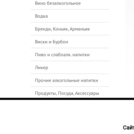
Вино безалкогольное
Водка
Бренди, Коньяк, Арманьяк
Виски и Бурбон
Пиво и слабоалк. напитки
Ликер
Прочие алкогольные напитки
Продукты, Посуда, Аксессуары
Ром
Текила
Cайт
НЕТ В
Джин