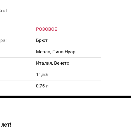
Brut
РОЗОВОЕ
ра:
Брют
Мерло, Пино Нуар
Италия, Венето
11,5%
0,75 л
 лет!
убничного цвета. Его многогранный аромат