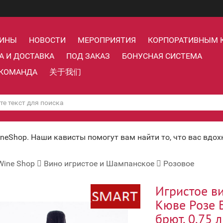
ЗИНЫ
НОВОСТИ
МЕРОПРИЯТИЯ
КОРПОРАТИВНЫМ 
А И ДОСТАВКА
ПОД ЗАКАЗ
БОНУСНАЯ СИСТЕМА
КОМАНДА
关于我们
ineShop. Наши кависты помогут вам найти то, что вас вдо
Wine Shop
Вино игристое и Шампанское
Розовое
Игристое в
Кюве Розе 
брют, 0.75 л