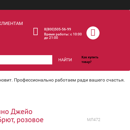
КЛИЕНТАМ
8(800)505-56-99
Время работы: c 10:00
до 21:00
Как купить
НАЙТИ
товар?
хновит. Профессионально работаем ради вашего счастья.
ино Джейо
Брют, розовое
МЛ472