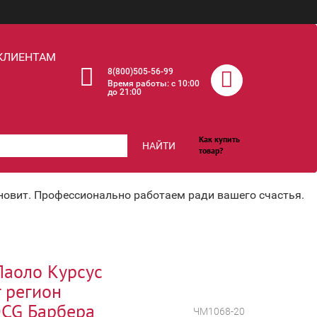
КЛИЕНТАМ
8(800)505-56-99
Время работы: c 10:00
до 21:00
Как купить
НАЙТИ
товар?
хновит. Профессионально работаем ради вашего счастья.
Паоло Курсус
г регион
CG Барбера
ЧМ1068-20