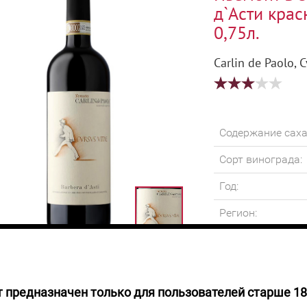
д`Асти крас
0,75л.
Carlin de Paolo, C
Содержание саха
Сорт винограда:
Год:
Регион:
Крепость:
Объем:
 предназначен только для пользователей старше 18
 НАЛИЧИИ
Цвет насыщенный