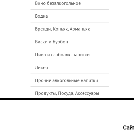
Вино безалкогольное
Водка
Бренди, Коньяк, Арманьяк
Виски и Бурбон
Пиво и слабоалк. напитки
Ликер
Прочие алкогольные напитки
Продукты, Посуда, Аксессуары
Ром
Текила
Cайт
НЕТ В
Джин