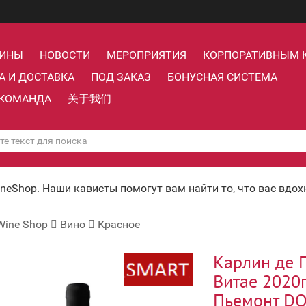
ЗИНЫ
НОВОСТИ
МЕРОПРИЯТИЯ
КОРПОРАТИВНЫМ 
А И ДОСТАВКА
ПОД ЗАКАЗ
БОНУСНАЯ СИСТЕМА
КОМАНДА
关于我们
ineShop. Наши кависты помогут вам найти то, что вас вдо
Wine Shop
Вино
Красное
Карлин де 
Витае 2020
Пьемонт DO