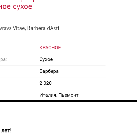
ное сухое
vrsvs Vitae, Barbera dAsti
КРАСНОЕ
ра:
Сухое
Барбера
2 020
Италия, Пьемонт
13,5%
0,75 л
 лет!
 рубиново-красный с фиолетовыми