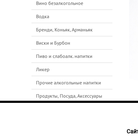
Вино безалкогольное
Водка
Бренди, Коньяк, Арманьяк
Виски и Бурбон
Пиво и слабоалк. напитки
Ликер
Прочие алкогольные напитки
Продукты, Посуда, Аксессуары
Ром
Текила
Cайт
НЕТ В
Джин