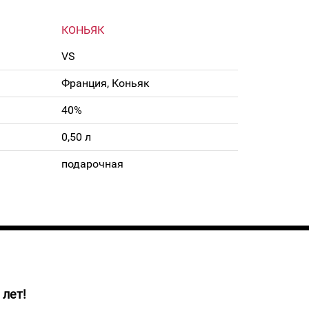
КОНЬЯК
VS
Франция, Коньяк
40%
0,50 л
подарочная
 лет!
одства коньяков Леро заключается в том,