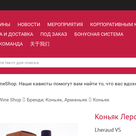
ЗИНЫ
НОВОСТИ
МЕРОПРИЯТИЯ
КОРПОРАТИВНЫМ 
А И ДОСТАВКА
ПОД ЗАКАЗ
БОНУСНАЯ СИСТЕМА
КОМАНДА
关于我们
ineShop. Наши кависты помогут вам найти то, что вас вдо
Wine Shop
Бренди, Коньяк, Арманьяк
Коньяк
Коньяк Леро
Lheraud VS