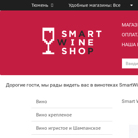
Тюмень
Удобные магазины:
Все
МАГА
ОПЛАТ
НАША 
Дорогие гости, мы рады видеть вас в винотеках SmartW
Вино
Smart 
Вино крепленое
Вино игристое и Шампанское