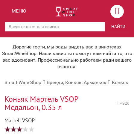
Назад
Назад
МЕНЮ
Магазины
Вино
НАЙТИ
Скидки
Вино крепленое
Мероприятия
Вино игристое и Шампанское
Дорогие гости, мы рады видеть вас в винотеках
SmartWineShop. Наши кависты помогут вам найти то, что
Корпоративным клиентам
Вино безалкогольное
вас вдохновит. Профессионально работаем ради вашего
счастья.
Оплата и доставка
Водка
Smart Wine Shop
Бренди, Коньяк, Арманьяк
Коньяк
Под заказ
Бренди, Коньяк, Арманьяк
Бонусная система
Виски и Бурбон
Коньяк Мартель VSОР
ПР926
Медальон, 0.35 л
Наша команда
Пиво и слабоалк. напитки
Martell VSOP
关于我们
Ликер