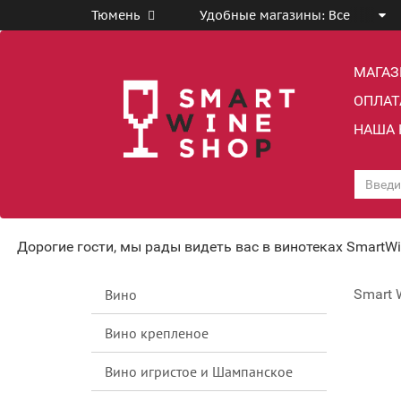
Тюмень
Удобные магазины:
Все
МАГА
ОПЛАТ
НАША 
Дорогие гости, мы рады видеть вас в винотеках SmartW
Вино
Smart 
Вино крепленое
Вино игристое и Шампанское