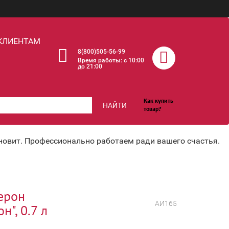
КЛИЕНТАМ
8(800)505-56-99
Время работы: c 10:00
до 21:00
Как купить
НАЙТИ
товар?
хновит. Профессионально работаем ради вашего счастья.
ерон
АИ165
н", 0.7 л