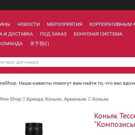
ЗИНЫ
НОВОСТИ
МЕРОПРИЯТИЯ
КОРПОРАТИВНЫМ 
А И ДОСТАВКА
ПОД ЗАКАЗ
БОНУСНАЯ СИСТЕМА
КОМАНДА
关于我们
ineShop. Наши кависты помогут вам найти то, что вас вдо
Wine Shop
Бренди, Коньяк, Арманьяк
Коньяк
Коньяк Тесс
"Композисьо