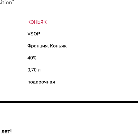
ition"
КОНЬЯК
VSOP
Франция, Коньяк
40%
0,70 л
подарочная
 лет!
к класса VSOP от Тессерон, который