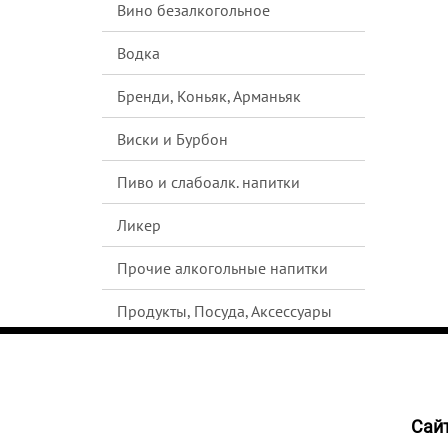
Вино безалкогольное
Водка
Бренди, Коньяк, Арманьяк
Виски и Бурбон
Пиво и слабоалк. напитки
Ликер
Прочие алкогольные напитки
Продукты, Посуда, Аксессуары
Ром
Текила
Cайт
1143
Джин