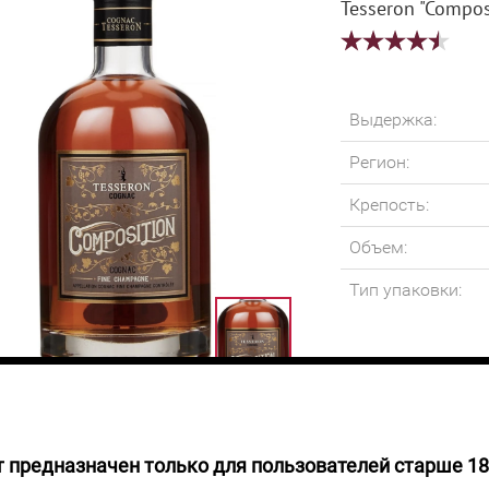
Tesseron "Compos
Выдержка:
Регион:
Крепость:
Объем:
Тип упаковки:
 предназначен только для пользователей старше 18
7
руб.
Это первый конья