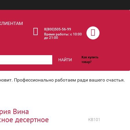
КЛИЕНТАМ
8(800)505-56-99
Время работы: c 10:00
до 21:00
Как купить
НАЙТИ
товар?
хновит. Профессионально работаем ради вашего счастья.
ерия Вина
сное десертное
КВ101