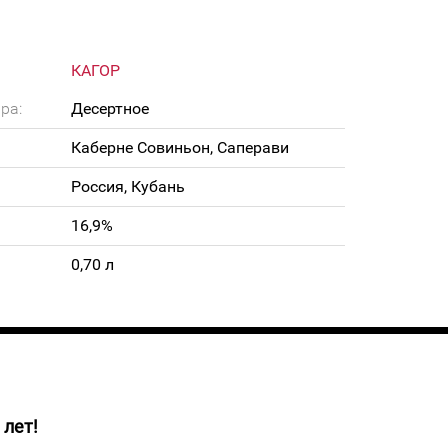
КАГОР
ра:
Десертное
Каберне Совиньон, Саперави
Россия, Кубань
16,9%
0,70 л
 лет!
 рубинового цвета. Аромат с тонами вишни,