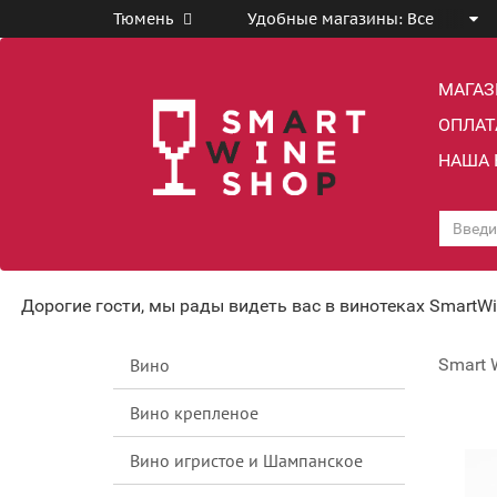
Тюмень
Удобные магазины:
Все
МАГА
ОПЛАТ
НАША 
Дорогие гости, мы рады видеть вас в винотеках SmartW
Вино
Smart 
Вино крепленое
Вино игристое и Шампанское