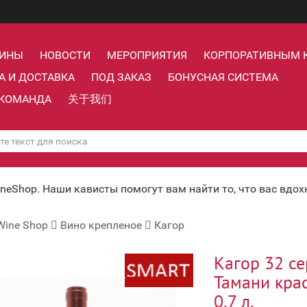
ЗИНЫ
НОВОСТИ
МЕРОПРИЯТИЯ
КОРПОРАТИВНЫМ 
А И ДОСТАВКА
ПОД ЗАКАЗ
БОНУСНАЯ СИСТЕМА
КОМАНДА
关于我们
ineShop. Наши кависты помогут вам найти то, что вас вдо
Wine Shop
Вино крепленое
Кагор
Кагор 32 с
Тамани кра
0,7 л.