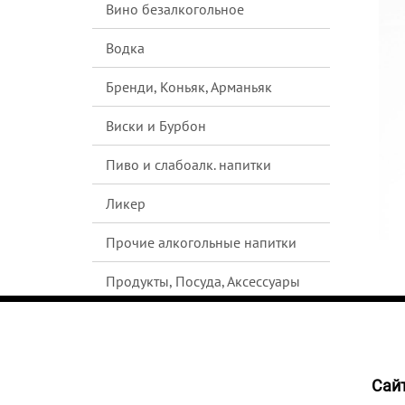
Вино безалкогольное
Водка
Бренди, Коньяк, Арманьяк
Виски и Бурбон
Пиво и слабоалк. напитки
Ликер
Прочие алкогольные напитки
Продукты, Посуда, Аксессуары
Ром
Текила
Cайт
НЕТ В
Джин