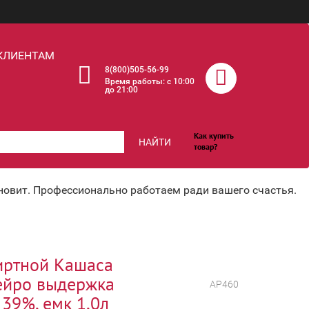
КЛИЕНТАМ
8(800)505-56-99
Время работы: c 10:00
до 21:00
Как купить
НАЙТИ
товар?
хновит. Профессионально работаем ради вашего счастья.
иртной Кашаса
ейро выдержка
АР460
 39%, емк 1,0л