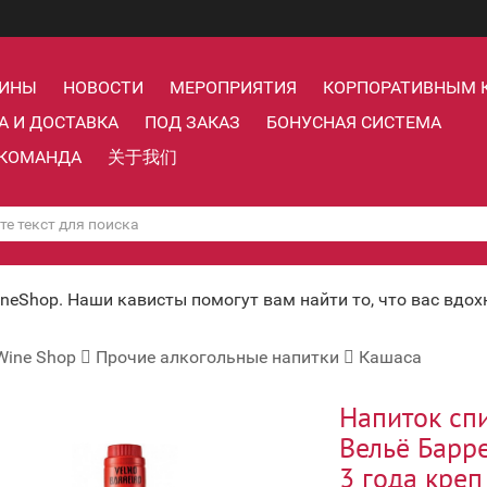
ЗИНЫ
НОВОСТИ
МЕРОПРИЯТИЯ
КОРПОРАТИВНЫМ 
А И ДОСТАВКА
ПОД ЗАКАЗ
БОНУСНАЯ СИСТЕМА
КОМАНДА
关于我们
ineShop. Наши кависты помогут вам найти то, что вас вдо
Wine Shop
Прочие алкогольные напитки
Кашаса
Напиток сп
Вельё Барр
3 года креп