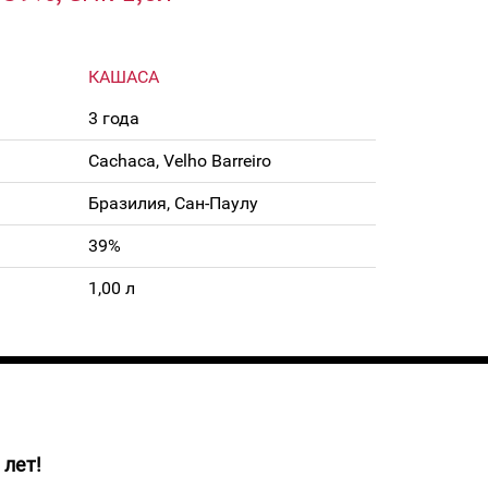
КАШАСА
3 года
Cachaca, Velho Barreiro
Бразилия, Сан-Паулу
39%
1,00 л
 лет!
лотистого цвета. Кашаса обладает свежим,