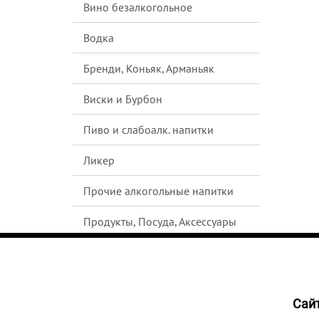
Вино безалкогольное
Водка
Бренди, Коньяк, Арманьяк
Виски и Бурбон
Пиво и слабоалк. напитки
Ликер
Прочие алкогольные напитки
Продукты, Посуда, Аксессуары
Ром
Текила
Cайт
3099
Джин