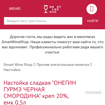
Назад
Назад
МЕНЮ
Магазины
Вино
НАЙТИ
Скидки
Вино крепленое
Мероприятия
Вино игристое и Шампанское
Дорогие гости, мы рады видеть вас в винотеках
SmartWineShop. Наши кависты помогут вам найти то, что
Корпоративным клиентам
Вино безалкогольное
вас вдохновит. Профессионально работаем ради вашего
счастья.
Оплата и доставка
Водка
Smart Wine Shop
Прочие алкогольные напитки
Под заказ
Бренди, Коньяк, Арманьяк
Настойка
Бонусная система
Виски и Бурбон
Настойка сладкая "ОНЕГИН
Наша команда
Пиво и слабоалк. напитки
ГУРМЭ ЧЕРНАЯ
ПСИ00600
СМОРОДИНА" креп 20%,
关于我们
Ликер
емк 0,5л