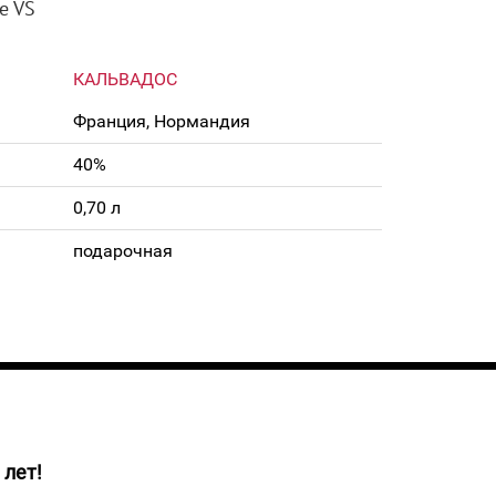
ne VS
КАЛЬВАДОС
Франция, Нормандия
40%
0,70 л
подарочная
 лет!
ne производится из лучших яблок, выращенных