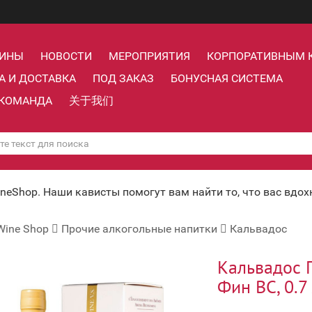
ЗИНЫ
НОВОСТИ
МЕРОПРИЯТИЯ
КОРПОРАТИВНЫМ 
А И ДОСТАВКА
ПОД ЗАКАЗ
БОНУСНАЯ СИСТЕМА
КОМАНДА
关于我们
ineShop. Наши кависты помогут вам найти то, что вас вдо
Wine Shop
Прочие алкогольные напитки
Кальвадос
Кальвадос 
Фин ВС, 0.7