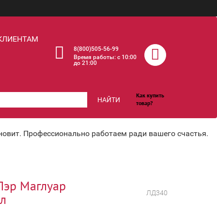
КЛИЕНТАМ
8(800)505-56-99
Время работы: c 10:00
до 21:00
Как купить
НАЙТИ
товар?
хновит. Профессионально работаем ради вашего счастья.
Пэр Маглуар
ЛД340
 л