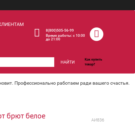
КЛИЕНТАМ
8(800)505-56-99
Время работы: c 10:00
до 21:00
Как купить
НАЙТИ
товар?
хновит. Профессионально работаем ради вашего счастья.
т брют белое
АИ836