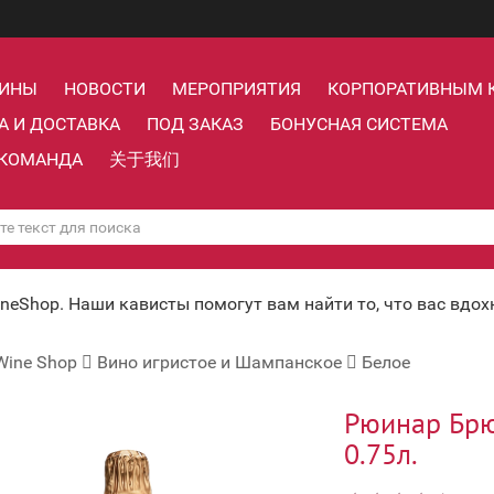
ЗИНЫ
НОВОСТИ
МЕРОПРИЯТИЯ
КОРПОРАТИВНЫМ 
А И ДОСТАВКА
ПОД ЗАКАЗ
БОНУСНАЯ СИСТЕМА
КОМАНДА
关于我们
ineShop. Наши кависты помогут вам найти то, что вас вдо
Wine Shop
Вино игристое и Шампанское
Белое
Рюинар Брю
0.75л.