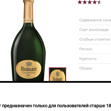
Содержание саха
Сорт винограда:
Особые отметки:
Регион:
Крепость:
Объем:
 предназначен только для пользователей старше 18
2
руб.
Шампанское ярког