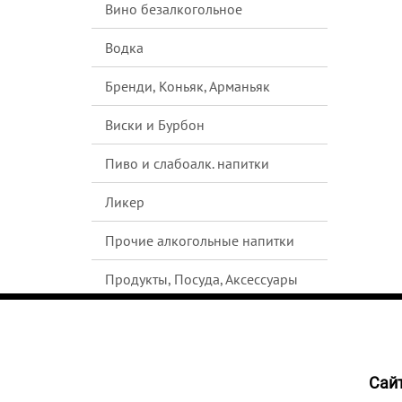
Вино безалкогольное
Водка
Бренди, Коньяк, Арманьяк
Виски и Бурбон
Пиво и слабоалк. напитки
Ликер
Прочие алкогольные напитки
Продукты, Посуда, Аксессуары
Ром
Текила
Cайт
1739
Джин