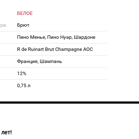
БЕЛОЕ
ра:
Брют
Пино Менье, Пино Нуар, Шардоне
R de Ruinart Brut Champagne AOC
Франция, Шампань
12%
0,75 л
 лет!
о золотисто-жёлтого цвета с кристальным