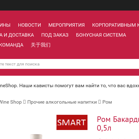
ЗИНЫ
НОВОСТИ
МЕРОПРИЯТИЯ
КОРПОРАТИВНЫМ 
А И ДОСТАВКА
ПОД ЗАКАЗ
БОНУСНАЯ СИСТЕМА
КОМАНДА
关于我们
ineShop. Наши кависты помогут вам найти то, что вас вдо
Wine Shop
Прочие алкогольные напитки
Ром
Ром Бакард
0,5л