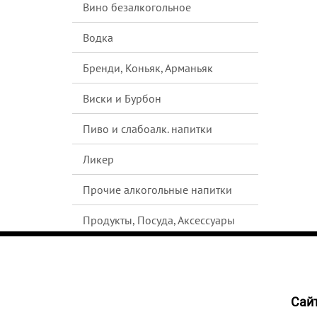
Вино безалкогольное
Водка
Бренди, Коньяк, Арманьяк
Виски и Бурбон
Пиво и слабоалк. напитки
Ликер
Прочие алкогольные напитки
Продукты, Посуда, Аксессуары
Ром
Текила
Cайт
НЕТ В
Джин