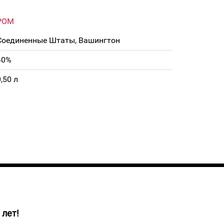
РОМ
Соединенные Штаты, Вашингтон
40%
0,50 л
 лет!
 молодой ром "Bacardi" Carta Blanca