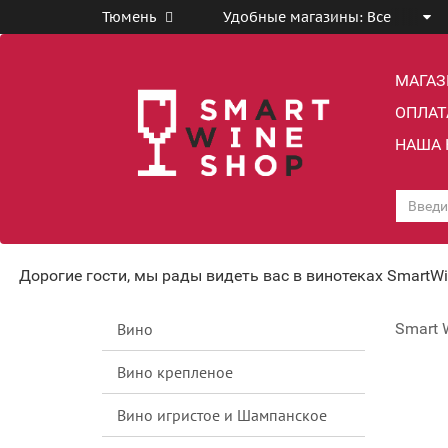
Тюмень
Удобные магазины:
Все
МАГА
ОПЛАТ
НАША 
Дорогие гости, мы рады видеть вас в винотеках SmartW
Вино
Smart 
Вино крепленое
Вино игристое и Шампанское