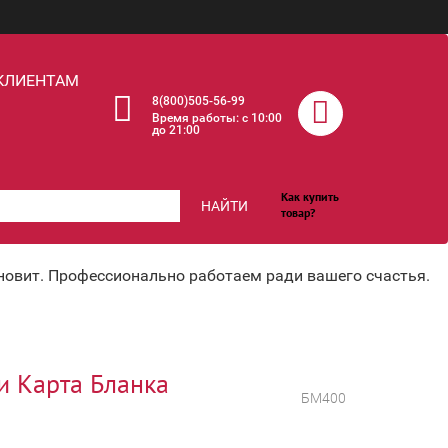
КЛИЕНТАМ
8(800)505-56-99
Время работы: c 10:00
до 21:00
Как купить
НАЙТИ
товар?
хновит. Профессионально работаем ради вашего счастья.
и Карта Бланка
БМ400