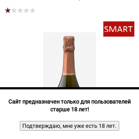
Прочие алкогольные напитки
Продукты, Посуда, Аксессуары
Ром
Текила
Джин
Cайт предназначен только для пользователей
старше 18 лет!
Подтверждаю, мне уже есть 18 лет.