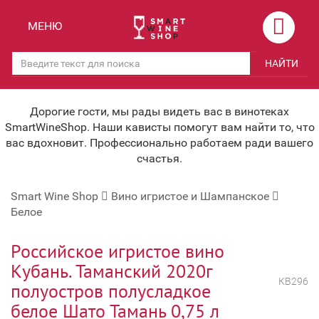
Назад
Назад
МЕНЮ
Магазины
Вино
НАЙТИ
Скидки
Вино крепленое
Мероприятия
Вино игристое и Шампанское
Дорогие гости, мы рады видеть вас в винотеках
SmartWineShop. Наши кависты помогут вам найти то, что
Корпоративным клиентам
Вино безалкогольное
вас вдохновит. Профессионально работаем ради вашего
счастья.
Оплата и доставка
Водка
Smart Wine Shop
Вино игристое и Шампанское
Под заказ
Бренди, Коньяк, Арманьяк
Белое
Бонусная система
Виски и Бурбон
Российское игристое вино
Наша команда
Пиво и слабоалк. напитки
Кубань. Таманский 2020г
КВ296
полуостров полусладкое
关于我们
Ликер
белое Шато Тамань 0,75 л