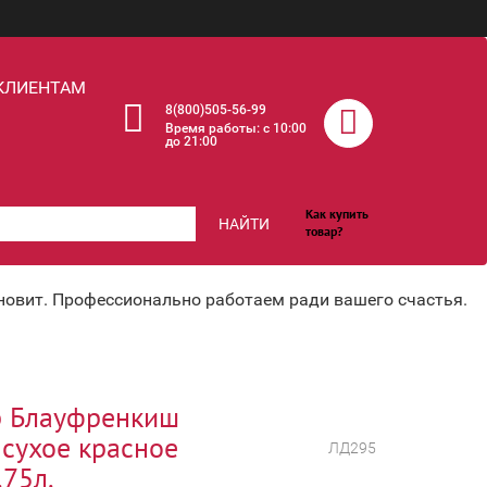
КЛИЕНТАМ
8(800)505-56-99
Время работы: c 10:00
до 21:00
Как купить
НАЙТИ
товар?
хновит. Профессионально работаем ради вашего счастья.
р Блауфренкиш
 сухое красное
ЛД295
.75л.