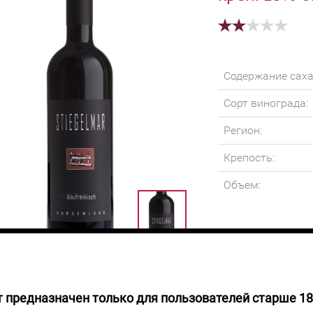
Содержание саха
Сорт винограда:
Регион:
Крепость:
Объем:
 предназначен только для пользователей старше 18
руб.
Цвет Вино темно-