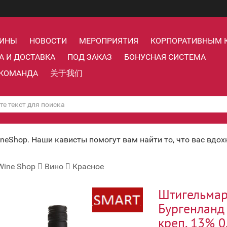
ЗИНЫ
НОВОСТИ
МЕРОПРИЯТИЯ
КОРПОРАТИВНЫМ 
А И ДОСТАВКА
ПОД ЗАКАЗ
БОНУСНАЯ СИСТЕМА
КОМАНДА
关于我们
ineShop. Наши кависты помогут вам найти то, что вас вдо
Wine Shop
Вино
Красное
Штигельма
Бургенланд
креп. 13% 0