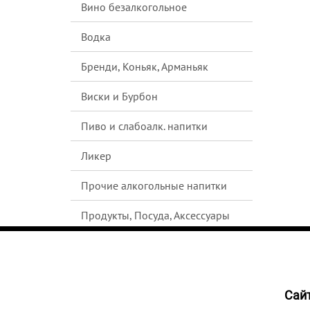
Вино безалкогольное
Водка
Бренди, Коньяк, Арманьяк
Виски и Бурбон
Пиво и слабоалк. напитки
Ликер
Прочие алкогольные напитки
Продукты, Посуда, Аксессуары
Ром
Текила
Cайт
1560
Джин