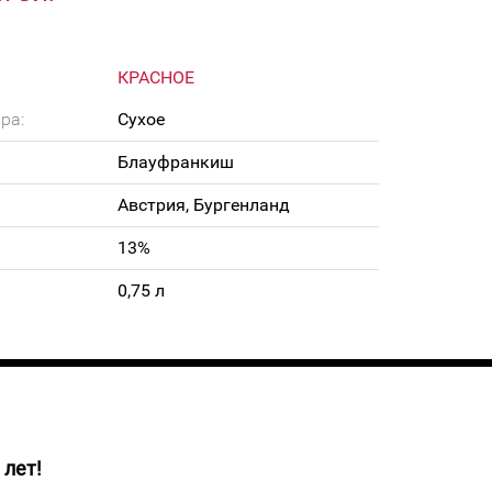
КРАСНОЕ
ра:
Сухое
Блауфранкиш
Австрия, Бургенланд
13%
0,75 л
 лет!
рубинового цвета с кирпичным ободком. Вкус