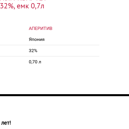
32%, емк 0,7л
АПЕРИТИВ
Япония
32%
0,70 л
 лет!
тло-золотистого цвета. Вкус Сётю