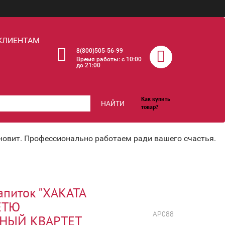
КЛИЕНТАМ
8(800)505-56-99
Время работы: c 10:00
до 21:00
Как купить
НАЙТИ
товар?
хновит. Профессионально работаем ради вашего счастья.
апиток "ХАКАТА
ЁТЮ
АР088
НЫЙ КВАРТЕТ