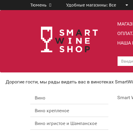
Тюмень
Удобные магазины:
Все
МАГА
ОПЛАТ
НАША 
Дорогие гости, мы рады видеть вас в винотеках SmartW
Вино
Smart 
Вино крепленое
Вино игристое и Шампанское