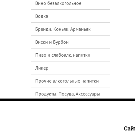
Вино безалкогольное
Водка
Бренди, Коньяк, Арманьяк
Виски и Бурбон
Пиво и слабоалк. напитки
Ликер
Прочие алкогольные напитки
Продукты, Посуда, Аксессуары
Ром
Текила
Cайт
3121
Джин