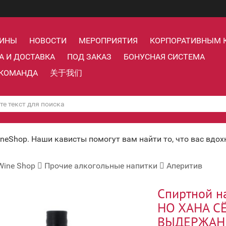
ЗИНЫ
НОВОСТИ
МЕРОПРИЯТИЯ
КОРПОРАТИВНЫМ 
А И ДОСТАВКА
ПОД ЗАКАЗ
БОНУСНАЯ СИСТЕМА
КОМАНДА
关于我们
ineShop. Наши кависты помогут вам найти то, что вас вдо
Wine Shop
Прочие алкогольные напитки
Аперитив
Спиртной н
НО ХАНА С
ВЫДЕРЖАН