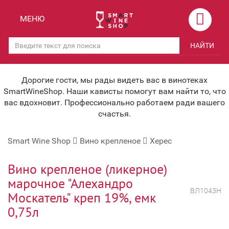
Назад
Назад
МЕНЮ
Магазины
Вино
НАЙТИ
Скидки
Вино крепленое
Мероприятия
Вино игристое и Шампанское
Дорогие гости, мы рады видеть вас в винотеках
SmartWineShop. Наши кависты помогут вам найти то, что
Корпоративным клиентам
Вино безалкогольное
вас вдохновит. Профессионально работаем ради вашего
счастья.
Оплата и доставка
Водка
Smart Wine Shop
Вино крепленое
Херес
Под заказ
Бренди, Коньяк, Арманьяк
Бонусная система
Виски и Бурбон
Вино крепленое (ликерное)
марочное "Алехандро
Наша команда
Пиво и слабоалк. напитки
ВЛ1043Н
Москатель" креп 19%, емк
关于我们
Ликер
0,75л