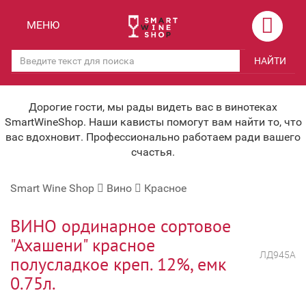
Назад
Назад
МЕНЮ
Магазины
Вино
НАЙТИ
Скидки
Вино крепленое
Мероприятия
Вино игристое и Шампанское
Дорогие гости, мы рады видеть вас в винотеках
SmartWineShop. Наши кависты помогут вам найти то, что
Корпоративным клиентам
Вино безалкогольное
вас вдохновит. Профессионально работаем ради вашего
счастья.
Оплата и доставка
Водка
Smart Wine Shop
Вино
Красное
Под заказ
Бренди, Коньяк, Арманьяк
Бонусная система
Виски и Бурбон
ВИНО ординарное сортовое
"Ахашени" красное
Наша команда
Пиво и слабоалк. напитки
ЛД945А
полусладкое креп. 12%, емк
关于我们
Ликер
0.75л.