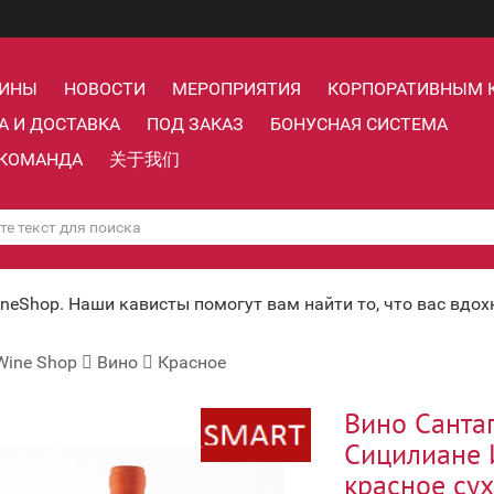
ЗИНЫ
НОВОСТИ
МЕРОПРИЯТИЯ
КОРПОРАТИВНЫМ 
А И ДОСТАВКА
ПОД ЗАКАЗ
БОНУСНАЯ СИСТЕМА
КОМАНДА
关于我们
ineShop. Наши кависты помогут вам найти то, что вас вдо
Wine Shop
Вино
Красное
Вино Санта
Сицилиане 
красное сух