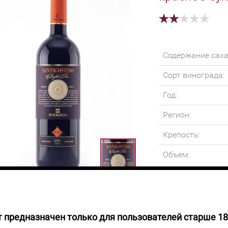
Содержание саха
Сорт винограда:
Год:
Регион:
Крепость:
Объем:
 предназначен только для пользователей старше 18
руб.
Вино темно-рубин