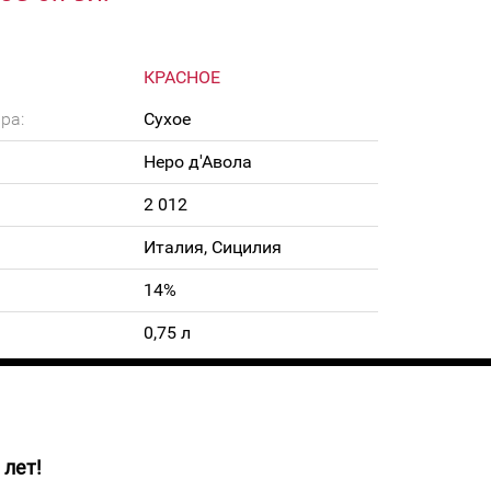
КРАСНОЕ
ра:
Сухое
Неро д'Авола
2 012
Италия, Сицилия
14%
0,75 л
 лет!
ового цвета. Восхитительный аромат