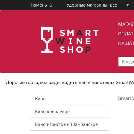
Тюмень
Удобные магазины:
Все
МАГА
ОПЛАТ
НАША 
Дорогие гости, мы рады видеть вас в винотеках SmartW
Вино
Smart 
Вино крепленое
Вино игристое и Шампанское