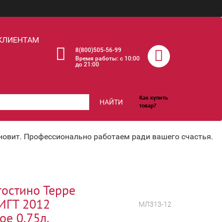
КЛИЕНТАМ
8(800)505-56-99
Время работы: c 10:00
до 21:00
Как купить
НАЙТИ
товар?
хновит. Профессионально работаем ради вашего счастья.
гостино Терре
ИГТ 2012
МЛ313-12
ое 0.75л.