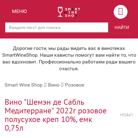
Назад
Назад
МЕНЮ
Магазины
Вино
НАЙТИ
Скидки
Вино крепленое
Мероприятия
Вино игристое и Шампанское
Дорогие гости, мы рады видеть вас в винотеках
SmartWineShop. Наши кависты помогут вам найти то, что
Корпоративным клиентам
Вино безалкогольное
вас вдохновит. Профессионально работаем ради вашего
счастья.
Оплата и доставка
Водка
Smart Wine Shop
Вино
Розовое
Под заказ
Бренди, Коньяк, Арманьяк
Бонусная система
Виски и Бурбон
Вино "Шемэн де Сабль
Медитерране" 2022г розовое
Наша команда
Пиво и слабоалк. напитки
НО441
полусухое креп 10%, емк
关于我们
Ликер
0,75л