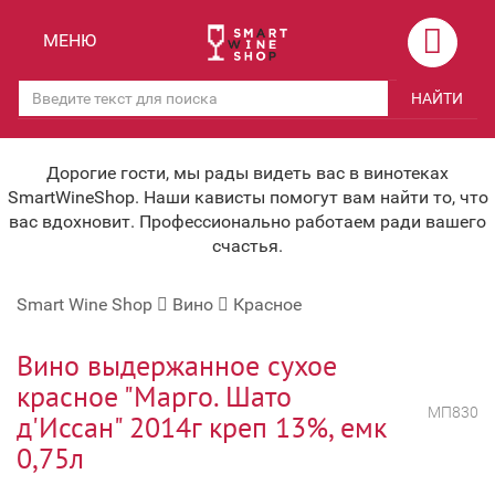
Назад
Назад
МЕНЮ
Магазины
Вино
НАЙТИ
Скидки
Вино крепленое
Мероприятия
Вино игристое и Шампанское
Дорогие гости, мы рады видеть вас в винотеках
SmartWineShop. Наши кависты помогут вам найти то, что
Корпоративным клиентам
Вино безалкогольное
вас вдохновит. Профессионально работаем ради вашего
счастья.
Оплата и доставка
Водка
Smart Wine Shop
Вино
Красное
Под заказ
Бренди, Коньяк, Арманьяк
Бонусная система
Виски и Бурбон
Вино выдержанное сухое
красное "Марго. Шато
Наша команда
Пиво и слабоалк. напитки
МП830
д'Иссан" 2014г креп 13%, емк
关于我们
Ликер
0,75л