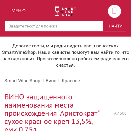
Назад
Назад
МЕНЮ
Магазины
Вино
НАЙТИ
Скидки
Вино крепленое
Мероприятия
Вино игристое и Шампанское
Дорогие гости, мы рады видеть вас в винотеках
SmartWineShop. Наши кависты помогут вам найти то, что
Корпоративным клиентам
Вино безалкогольное
вас вдохновит. Профессионально работаем ради вашего
счастья.
Оплата и доставка
Водка
Smart Wine Shop
Вино
Красное
Под заказ
Бренди, Коньяк, Арманьяк
Бонусная система
Виски и Бурбон
ВИНО защищенного
наименования места
Наша команда
Пиво и слабоалк. напитки
происхождения "Аристократ"
АИ566
关于我们
Ликер
сухое красное креп 13,5%,
емк 0.75л.