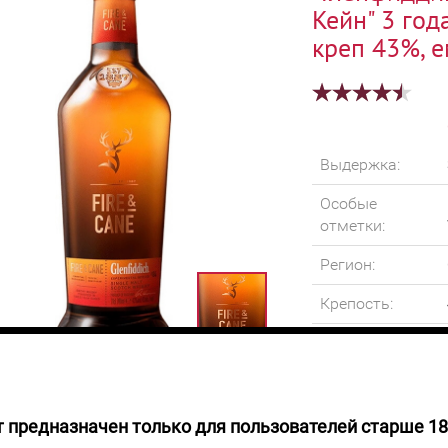
Кейн" 3 го
креп 43%, е
Выдержка:
Особые
отметки:
Регион:
Крепость:
Объем:
 предназначен только для пользователей старше 18
 НАЛИЧИИ
Виски золотистог