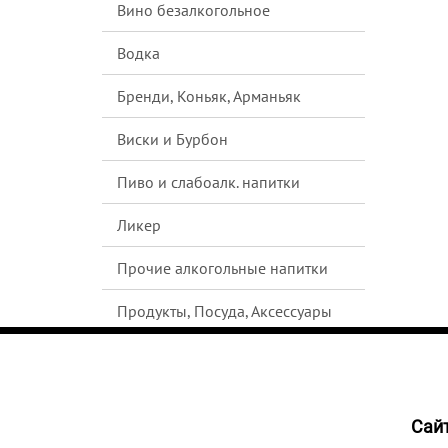
Вино безалкогольное
Водка
Бренди, Коньяк, Арманьяк
Виски и Бурбон
Пиво и слабоалк. напитки
Ликер
Прочие алкогольные напитки
Продукты, Посуда, Аксессуары
Ром
Текила
Cайт
НЕТ В
Джин