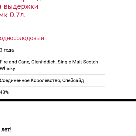
да выдержки
мк 0.7л.
ОДНОСОЛОДОВЫЙ
3 года
Fire and Cane, Glenfiddich, Single Malt Scotch
Whisky
Соединенное Королевство, Спейсайд
43%
0,70 л
 лет!
о цвета с карамельными бликами. У виски