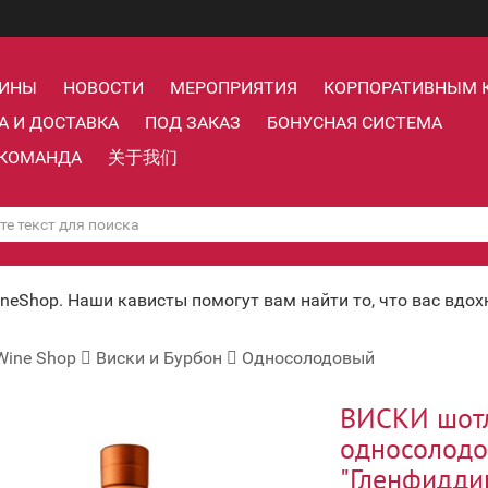
ЗИНЫ
НОВОСТИ
МЕРОПРИЯТИЯ
КОРПОРАТИВНЫМ 
А И ДОСТАВКА
ПОД ЗАКАЗ
БОНУСНАЯ СИСТЕМА
КОМАНДА
关于我们
ineShop. Наши кависты помогут вам найти то, что вас вдо
Wine Shop
Виски и Бурбон
Односолодовый
ВИСКИ шот
односолод
"Гленфидди