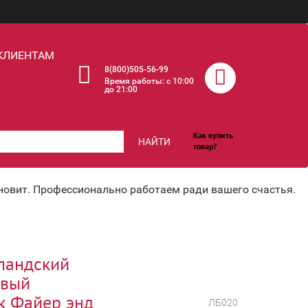
КЛИЕНТАМ
8(800)505-56-99
Время работы: c 10:00
до 21:00
Как купить
НАЙТИ
товар?
хновит. Профессионально работаем ради вашего счастья.
ландский
овый
к Файер энд
ЛБ020