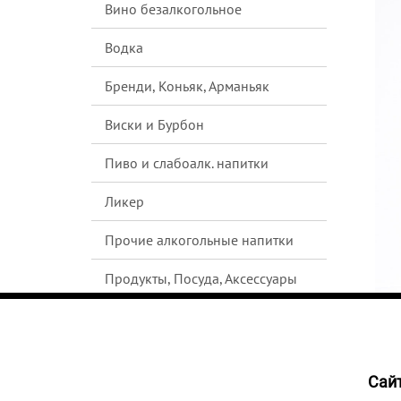
Вино безалкогольное
Водка
Бренди, Коньяк, Арманьяк
Виски и Бурбон
Пиво и слабоалк. напитки
Ликер
Прочие алкогольные напитки
Продукты, Посуда, Аксессуары
Ром
Текила
Cайт
НЕТ В
Джин