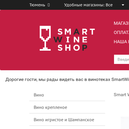
Тюмень
Удобные магазины:
Все
МАГА
ОПЛАТ
НАША 
Дорогие гости, мы рады видеть вас в винотеках SmartW
Вино
Smart 
Вино крепленое
Вино игристое и Шампанское