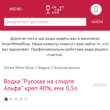
Назад
Назад
МЕНЮ
Магазины
Вино
НАЙТИ
Скидки
Вино крепленое
Мероприятия
Вино игристое и Шампанское
Дорогие гости, мы рады видеть вас в винотеках
SmartWineShop. Наши кависты помогут вам найти то, что
Корпоративным клиентам
Вино безалкогольное
вас вдохновит. Профессионально работаем ради вашего
счастья.
Оплата и доставка
Водка
Smart Wine Shop
Водка
Классическая
Под заказ
Бренди, Коньяк, Арманьяк
Бонусная система
Виски и Бурбон
Водка "Русская на спирте
БС024А
Альфа" креп 40%, емк 0,5л
Наша команда
Пиво и слабоалк. напитки
关于我们
Ликер