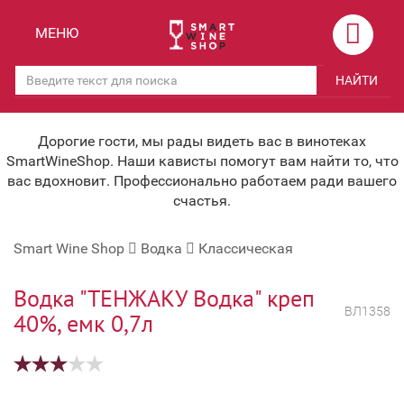
Назад
Назад
МЕНЮ
Магазины
Вино
НАЙТИ
Скидки
Вино крепленое
Мероприятия
Вино игристое и Шампанское
Дорогие гости, мы рады видеть вас в винотеках
SmartWineShop. Наши кависты помогут вам найти то, что
Корпоративным клиентам
Вино безалкогольное
вас вдохновит. Профессионально работаем ради вашего
счастья.
Оплата и доставка
Водка
Smart Wine Shop
Водка
Классическая
Под заказ
Бренди, Коньяк, Арманьяк
Бонусная система
Виски и Бурбон
Водка "ТЕНЖАКУ Водка" креп
ВЛ1358
40%, емк 0,7л
Наша команда
Пиво и слабоалк. напитки
关于我们
Ликер