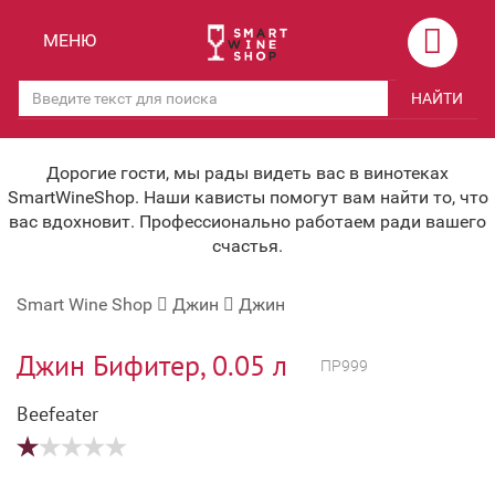
Назад
Назад
МЕНЮ
Магазины
Вино
НАЙТИ
Скидки
Вино крепленое
Мероприятия
Вино игристое и Шампанское
Дорогие гости, мы рады видеть вас в винотеках
SmartWineShop. Наши кависты помогут вам найти то, что
Корпоративным клиентам
Вино безалкогольное
вас вдохновит. Профессионально работаем ради вашего
счастья.
Оплата и доставка
Водка
Smart Wine Shop
Джин
Джин
Под заказ
Бренди, Коньяк, Арманьяк
Бонусная система
Виски и Бурбон
Джин Бифитер, 0.05 л
ПР999
Наша команда
Пиво и слабоалк. напитки
Beefeater
关于我们
Ликер