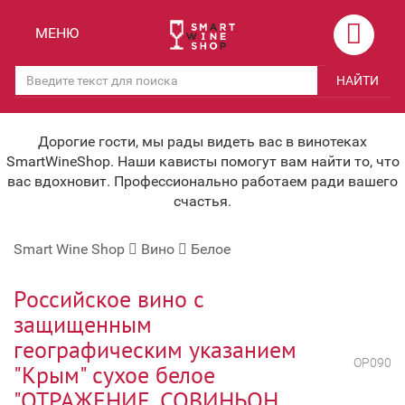
Назад
Назад
МЕНЮ
Магазины
Вино
НАЙТИ
Скидки
Вино крепленое
Мероприятия
Вино игристое и Шампанское
Дорогие гости, мы рады видеть вас в винотеках
SmartWineShop. Наши кависты помогут вам найти то, что
Корпоративным клиентам
Вино безалкогольное
вас вдохновит. Профессионально работаем ради вашего
счастья.
Оплата и доставка
Водка
Smart Wine Shop
Вино
Белое
Под заказ
Бренди, Коньяк, Арманьяк
Бонусная система
Виски и Бурбон
Российское вино с
защищенным
Наша команда
Пиво и слабоалк. напитки
географическим указанием
ОР090
关于我们
Ликер
"Крым" сухое белое
"ОТРАЖЕНИЕ. СОВИНЬОН