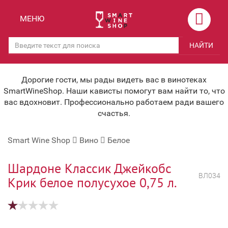
Назад
Назад
МЕНЮ
Магазины
Вино
НАЙТИ
Скидки
Вино крепленое
Мероприятия
Вино игристое и Шампанское
Дорогие гости, мы рады видеть вас в винотеках
SmartWineShop. Наши кависты помогут вам найти то, что
Корпоративным клиентам
Вино безалкогольное
вас вдохновит. Профессионально работаем ради вашего
счастья.
Оплата и доставка
Водка
Smart Wine Shop
Вино
Белое
Под заказ
Бренди, Коньяк, Арманьяк
Бонусная система
Виски и Бурбон
Шардоне Классик Джейкобс
ВЛ034
Крик белое полусухое 0,75 л.
Наша команда
Пиво и слабоалк. напитки
关于我们
Ликер