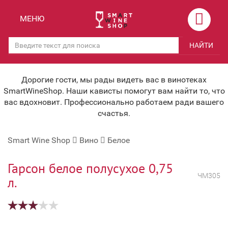
Назад
Назад
МЕНЮ
Магазины
Вино
НАЙТИ
Скидки
Вино крепленое
Мероприятия
Вино игристое и Шампанское
Дорогие гости, мы рады видеть вас в винотеках
SmartWineShop. Наши кависты помогут вам найти то, что
Корпоративным клиентам
Вино безалкогольное
вас вдохновит. Профессионально работаем ради вашего
счастья.
Оплата и доставка
Водка
Smart Wine Shop
Вино
Белое
Под заказ
Бренди, Коньяк, Арманьяк
Бонусная система
Виски и Бурбон
Гарсон белое полусухое 0,75
ЧМ305
л.
Наша команда
Пиво и слабоалк. напитки
关于我们
Ликер