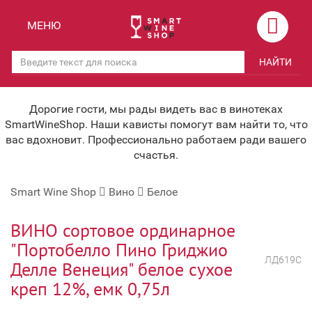
Назад
Назад
МЕНЮ
Магазины
Вино
НАЙТИ
Скидки
Вино крепленое
Мероприятия
Вино игристое и Шампанское
Дорогие гости, мы рады видеть вас в винотеках
SmartWineShop. Наши кависты помогут вам найти то, что
Корпоративным клиентам
Вино безалкогольное
вас вдохновит. Профессионально работаем ради вашего
счастья.
Оплата и доставка
Водка
Smart Wine Shop
Вино
Белое
Под заказ
Бренди, Коньяк, Арманьяк
Бонусная система
Виски и Бурбон
ВИНО сортовое ординарное
"Портобелло Пино Гриджио
Наша команда
Пиво и слабоалк. напитки
ЛД619С
Делле Венеция" белое сухое
关于我们
Ликер
креп 12%, емк 0,75л