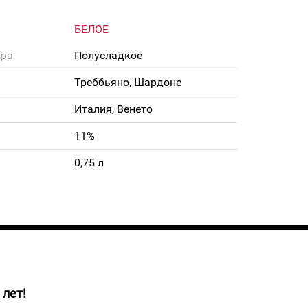
БЕЛОЕ
ра:
Полусладкое
Треббьяно, Шардоне
Италия, Венето
11%
0,75 л
 лет!
едового цвета с зеленоватыми отблесками,