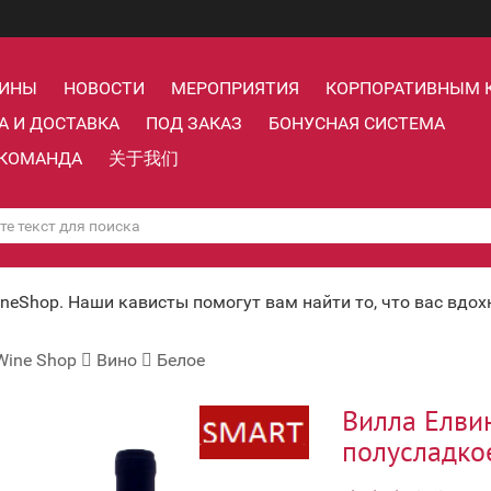
ЗИНЫ
НОВОСТИ
МЕРОПРИЯТИЯ
КОРПОРАТИВНЫМ 
А И ДОСТАВКА
ПОД ЗАКАЗ
БОНУСНАЯ СИСТЕМА
КОМАНДА
关于我们
ineShop. Наши кависты помогут вам найти то, что вас вдо
Wine Shop
Вино
Белое
Вилла Елви
полусладкое