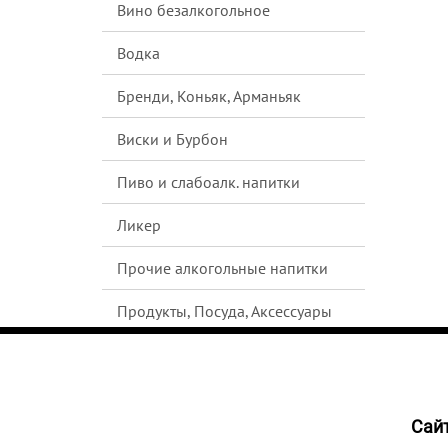
Вино безалкогольное
Водка
Бренди, Коньяк, Арманьяк
Виски и Бурбон
Пиво и слабоалк. напитки
Ликер
Прочие алкогольные напитки
Продукты, Посуда, Аксессуары
Ром
Текила
Cайт
НЕТ В
Джин