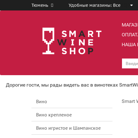
Тюмень
Удобные магазины:
Все
МАГА
ОПЛАТ
НАША 
Дорогие гости, мы рады видеть вас в винотеках SmartW
Вино
Smart 
Вино крепленое
Вино игристое и Шампанское