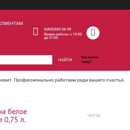
КЛИЕНТАМ
8(800)505-56-99
Время работы: c 10:00
до 21:00
Как купить
НАЙТИ
товар?
хновит. Профессионально работаем ради вашего счастья.
на белое
ЧМ756
 0,75 л.